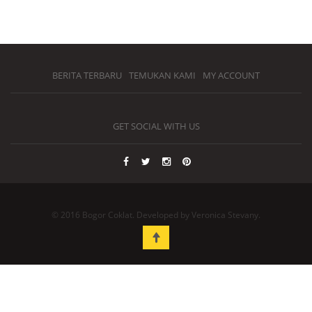
BERITA TERBARU
TEMUKAN KAMI
MY ACCOUNT
GET SOCIAL WITH US
© 2016 Bogor Coklat. Developed by Veronica Stevany.