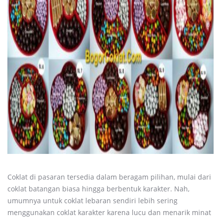
Coklat di pasaran tersedia dalam beragam pilihan, mulai dari
coklat batangan biasa hingga berbentuk karakter. Nah,
umumnya untuk coklat lebaran sendiri lebih sering
menggunakan coklat karakter karena lucu dan menarik minat