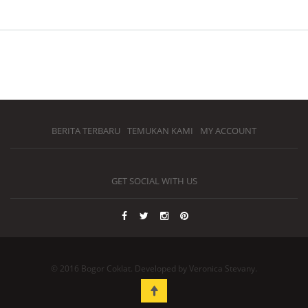
BERITA TERBARU
TEMUKAN KAMI
MY ACCOUNT
GET SOCIAL WITH US
© 2016 Bogor Coklat. Developed by Veronica Stevany.