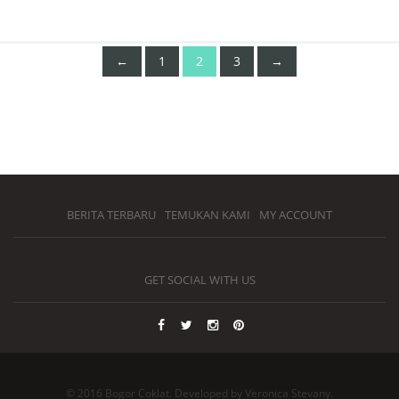
←
1
2
3
→
BERITA TERBARU
TEMUKAN KAMI
MY ACCOUNT
GET SOCIAL WITH US
© 2016 Bogor Coklat. Developed by Veronica Stevany.