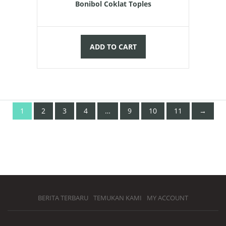
Bonibol Coklat Toples
ADD TO CART
1
2
3
4
…
9
10
11
→
BERITA TERBARU
TEMUKAN KAMI
MY ACCOUNT