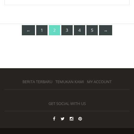
←
1
2
3
4
5
→
BERITA TERBARU
TEMUKAN KAMI
MY ACCOUNT
GET SOCIAL WITH US