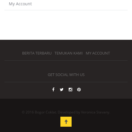
My Account
BERITA TERBARU
TEMUKAN KAMI
MY ACCOUNT
GET SOCIAL WITH US
© 2016 Bogor Coklat. Developed by Veronica Stevany.