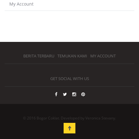
My Account
BERITA TERBARU
TEMUKAN KAMI
MY ACCOUNT
GET SOCIAL WITH US
© 2016 Bogor Coklat. Developed by Veronica Stevany.