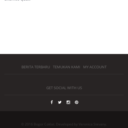
BERITA TERBARU
TEMUKAN KAMI
MY ACCOUNT
GET SOCIAL WITH US
© 2016 Bogor Coklat. Developed by Veronica Stevany.